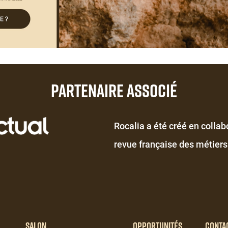
PARTENAIRE ASSOCIÉ
Éditeur
Rocalia a été créé en collab
de
revue française des métiers 
texte
Salon
Opportunités
Conta