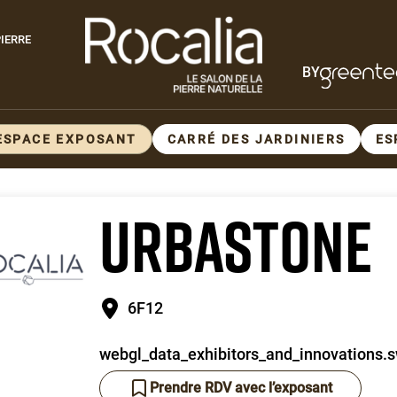
Paragraphes
IERRE
BY
Paragraphes
ESPACE EXPOSANT
CARRÉ DES JARDINIERS
ES
URBASTONE
6F12
webgl_data_exhibitors_and_innovations.s
Prendre RDV avec l’exposant