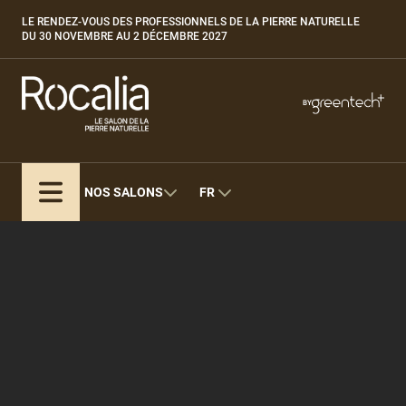
Aller
LE RENDEZ-VOUS DES PROFESSIONNELS DE LA PIERRE NATURELLE
Paragraphes
au
DU 30 NOVEMBRE AU 2 DÉCEMBRE 2027
contenu
principal
Paragraphes
Paragraphes
BY
Bepositive
Eurobois
Expobiogaz
NOS SALONS
FR
Hyvolution
Structure
Open Energies
de
Paysalia
la
Piscine Global
page