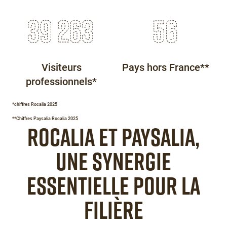
40 894
59
Visiteurs
Pays hors France**
professionnels*
Éditeur
*chiffres Rocalia 2025
de
**Chiffres Paysalia Rocalia 2025
ROCALIA ET PAYSALIA,
texte
Éditeur
de
UNE SYNERGIE
texte
ESSENTIELLE POUR LA
FILIÈRE