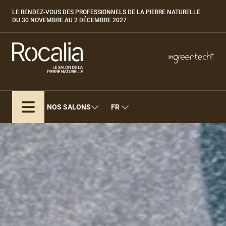
Aller
LE RENDEZ-VOUS DES PROFESSIONNELS DE LA PIERRE NATURELLE
Paragraphes
au
DU 30 NOVEMBRE AU 2 DÉCEMBRE 2027
contenu
principal
Paragraphes
Paragraphes
BY
Bepositive
Eurobois
Expobiogaz
NOS SALONS
FR
Hyvolution
Open Energies
Paysalia
Piscine Global