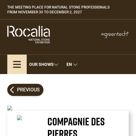
Skip
THE MEETING PLACE FOR NATURAL STONE PROFESSIONALS
Paragraphes
to
FROM NOVEMBER 30 TO DECEMBER 2, 2027
main
content
Paragraphes
Paragraphes
BY
Bepositive
Eurobois
Expobiogaz
OUR SHOWS
EN
Hyvolution
Open Energies
Paysalia
PREVIOUS
Piscine Global
COMPAGNIE DES
PIERRES