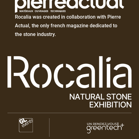
Éditeur
Rocalia was created in collaboration with Pierre
de
Actual, the only french magazine dedicated to
texte
the stone industry.
Paragraphes
Paragraphes